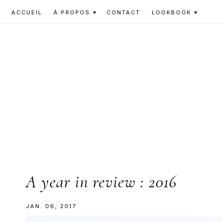
Skip
Skip
ACCUEIL
À PROPOS
CONTACT
LOOKBOOK
to
to
primary
main
navigation
content
A year in review : 2016
JAN. 06, 2017