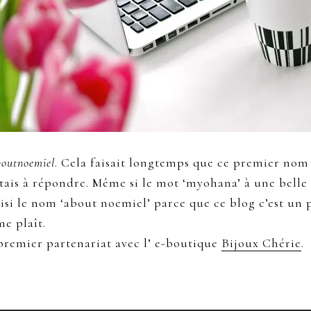
outnoemiel
. Cela faisait longtemps que ce premier nom 
is à répondre. Même si le mot ‘myohana’ à une belle si
choisi le nom ‘about noemiel’ parce que ce blog c’est u
me plaît.
premier partenariat avec l’ e-boutique
Bijoux Chérie
.