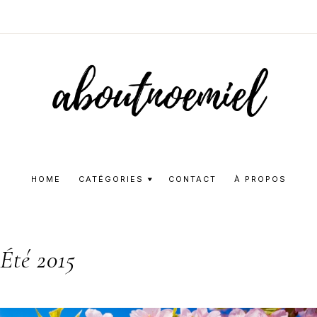
Aboutnoemie
Beauty,
Fashion
HOME
CATÉGORIES
CONTACT
À PROPOS
and
Lifestyle
Été 2015