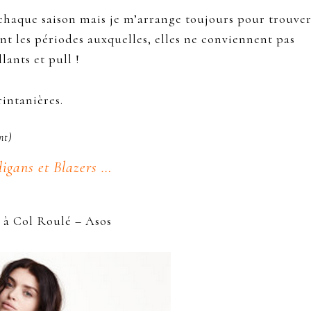
 chaque saison mais je m’arrange toujours pour trouve
t les périodes auxquelles, elles ne conviennent pas
lants et pull !
rintanières.
nt)
digans et Blazers …
à Col Roulé – Asos