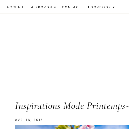
Skip
Skip
Skip
ACCUEIL
À PROPOS
CONTACT
LOOKBOOK
to
to
to
primary
main
primary
navigation
content
sidebar
Inspirations Mode Printemps-
AVR. 16, 2015