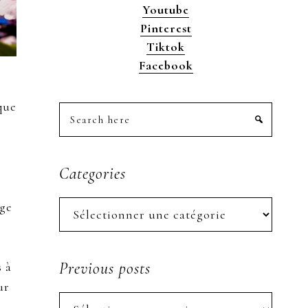
Youtube
Pinterest
Tiktok
Facebook
que
Search
here
Categories
Categories
age
Previous posts
s à
ur
Previous