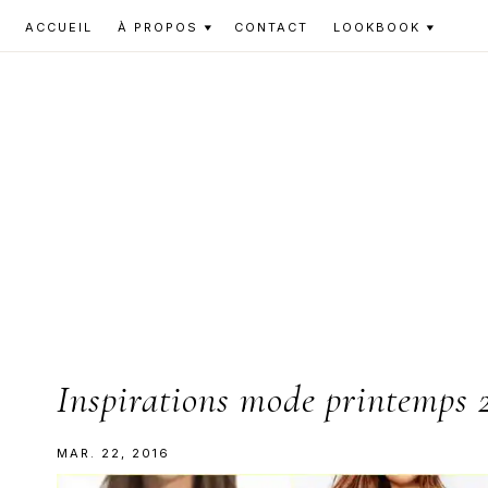
Skip
Skip
Skip
ACCUEIL
À PROPOS
CONTACT
LOOKBOOK
to
to
to
primary
main
primary
navigation
content
sidebar
Inspirations mode printemps 
MAR. 22, 2016