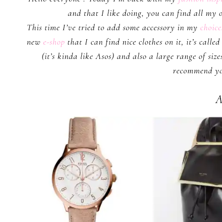
and that I like doing, you can find all my o
This time I’ve tried to add some accessory in my
choice
new
e-shop
that I can find nice clothes on it, it’s calle
(it’s kinda like Asos) and also a large range of size
recommend yo
A