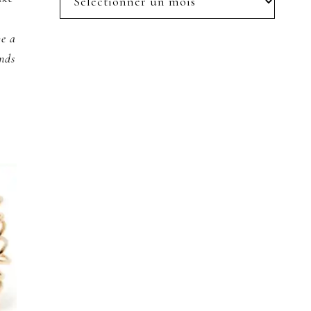
posts
ve a
ands