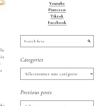
Youtube
Pinterest
Tiktok
Facebook
Search
here
 la
rès
Categories
.
et
Categories
Previous posts
Previous
ike