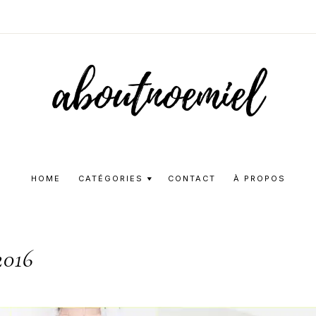
Aboutnoemie
Beauty,
Fashion
HOME
CATÉGORIES
CONTACT
À PROPOS
and
Lifestyle
2016