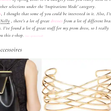
ther selections under the ‘Inspirations Mode’ category.
s
, I thought that some of you could be interested in it. Also, I’
d
Nelly
, there’s a lot of great
dresses
from a lot of different br
s. I’ve found a lot of great stuff for my prom dress, so I really
u this e-shop.
(not sponsorised)
ccessoires