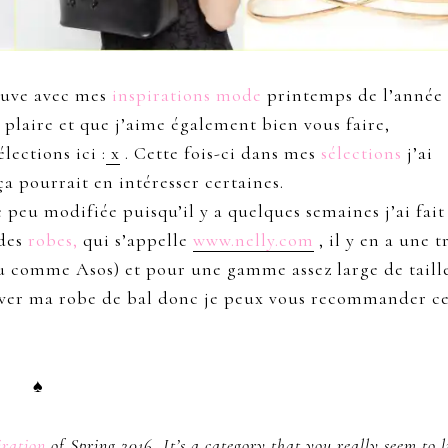
rouve avec mes
inspirations mode
printemps de l’année
s plaire et que j’aime également bien vous faire,
lections ici :
x
.
Cette fois-ci dans mes
sélections
j’ai
ça pourrait en intéresser certaines.
peu modifiée puisqu’il y a quelques semaines j’ai fait
des
robes,
qui s’appelle
www.nelly.com
, il y en a une t
 comme Asos) et pour une gamme assez large de taille
rouver ma robe de bal donc je peux vous recommander c
♠
iration
of Spring 2016. It’s a category that you really seem to l