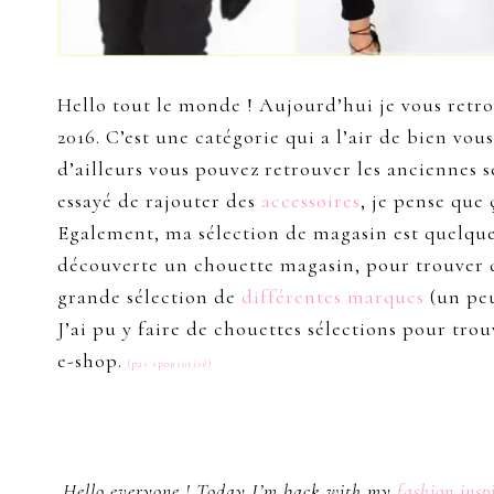
Hello tout le monde ! Aujourd’hui je vous ret
2016. C’est une catégorie qui a l’air de bien vou
d’ailleurs vous pouvez retrouver les anciennes sé
essayé de rajouter des
accessoires
, je pense que 
Egalement, ma sélection de magasin est quelque 
découverte un chouette magasin, pour trouver 
grande sélection de
différentes marques
(un peu
J’ai pu y faire de chouettes sélections pour t
e-shop.
(pas sponsorisé)
Hello everyone ! Today I’m back with my
fashion insp