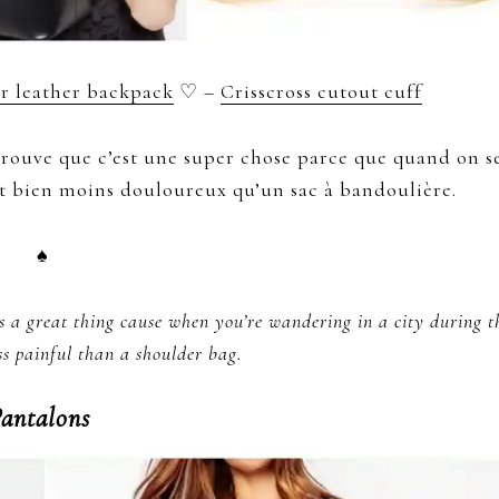
r leather backpack
♡ –
Crisscross cutout cuff
 trouve que c’est une super chose parce que quand on s
est bien moins douloureux qu’un sac à bandoulière.
♠
s a great thing cause when you’re wandering in a city during t
ss painful than a shoulder bag.
antalons