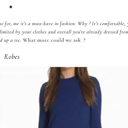
♠
e for, me it’s a must-have in fashion. Why ? It’s comfortable,
imited by your clothes and overall you’re already dressed fro
dd up a tee.
What more could we ask ?
Robes