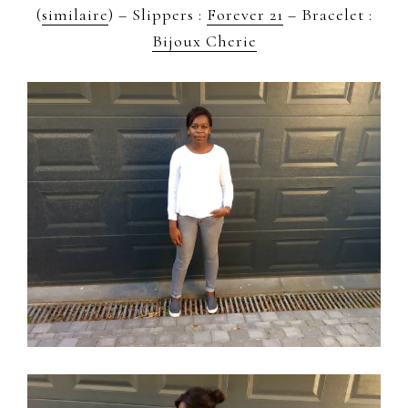
(
similaire
) – Slippers :
Forever 21
– Bracelet :
Bijoux Cherie