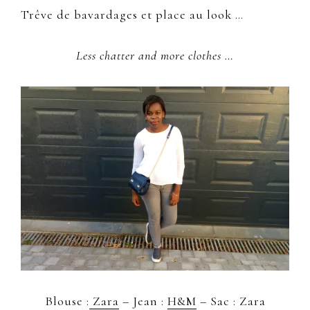
Trêve de bavardages et place au look …
Less chatter and more clothes …
Blouse :
Zara
– Jean :
H&M
– Sac : Zara