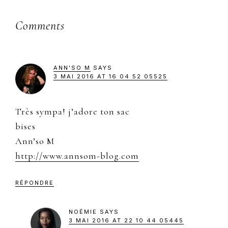
Reader
Comments
Interactions
ANN'SO M
SAYS
3 MAI 2016 AT 16 04 52 05525
Très sympa! j’adore ton sac
bises
Ann’so M
http://www.annsom-blog.com
RÉPONDRE
NOÉMIE
SAYS
3 MAI 2016 AT 22 10 44 05445