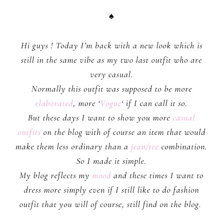
♠
Hi guys ! Today I’m back with a new look which is
still in the same vibe as my two last outfit who are
very casual.
Normally this outfit was supposed to be more
elaborated
, more ‘
Vogue
‘ if I can call it so.
But these days I want to show you more
casual
outfits
on the blog with of course an item that would
make them less ordinary than a
jean/tee
combination.
So I made it simple.
My blog reflects my
mood
and these times I want to
dress more simply even if I still like to do fashion
outfit that you will of course, still find on the blog.