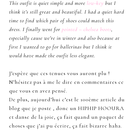
This outfit is quiet simple and more
low-key
but I
think it’s still great and beautiful. I had a quiet hard
time to find which pair of shoes could match this
dress. I finally went for
pointed – chelsea boots
,
especially cause we’re in winter and also because at
first I wanted to go for ballerinas but I think it
would have made the outfit less elegant.
J’espère que ces tenues vous auront plu !
N’hésitez pas à me le dire en commentaires ce
que vous en avez pensé.
De plus, aujourd’hui c’est le 100ème article du
blog que je poste , donc un HIPHIP HOOURA
et danse de la joie, ça fait quand un paquet de
choses que j’ai pu écrire, ça fait bizarre haha.