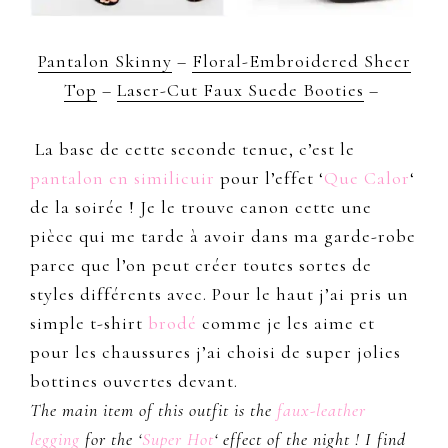
Pantalon Skinny
–
Floral-Embroidered Sheer
Top
–
Laser-Cut Faux Suede Booties
–
La base de cette seconde tenue, c’est le
pantalon en similicuir
pour l’effet ‘
Que Calor
‘
de la soirée ! Je le trouve canon cette une
pièce qui me tarde à avoir dans ma garde-robe
parce que l’on peut créer toutes sortes de
styles différents avec. Pour le haut j’ai pris un
simple t-shirt
brodé
comme je les aime et
pour les chaussures j’ai choisi de super jolies
bottines ouvertes devant.
The main item of this outfit is the
faux-leather
legging
for the ‘
Super Hot
‘ effect of the night ! I find