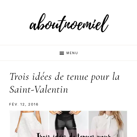
Skip
Skip
Skip
to
to
to
primary
main
primary
navigation
content
sidebar
Aboutnoemi
Beauty,
MENU
Fashion
and
Trois idées de tenue pour la
Lifestyle
Saint-Valentin
FÉV. 12, 2016