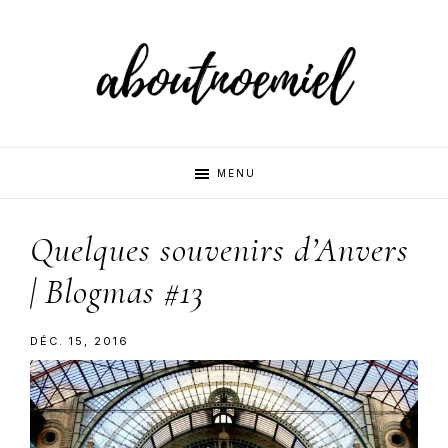
Skip
Skip
Skip
to
to
to
primary
main
primary
navigation
content
sidebar
Aboutnoemi
Beauty,
MENU
Fashion
and
Quelques souvenirs d’Anvers
Lifestyle
| Blogmas #13
DÉC. 15, 2016