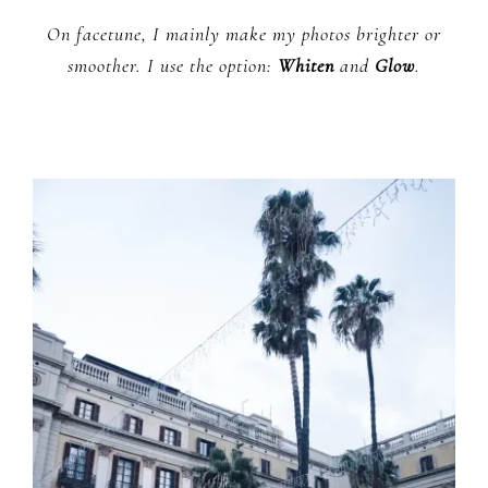
On facetune, I mainly make my photos brighter or
smoother. I use the option:
Whiten
and
Glow
.