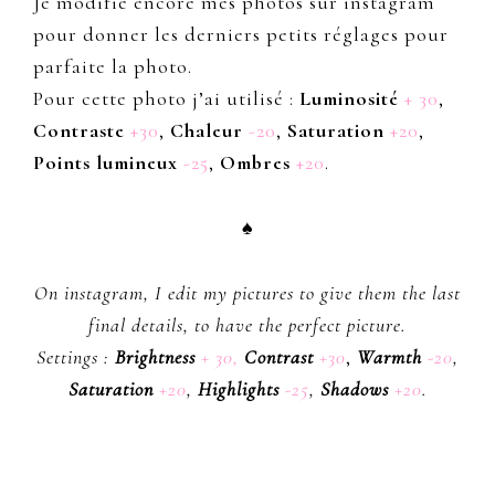
Je modifie encore mes photos sur instagram
pour donner les derniers petits réglages pour
parfaite la photo.
Pour cette photo j’ai utilisé :
Luminosité
+ 30
,
Contraste
+30
,
Chaleur
-20
,
Saturation
+20
,
Points lumineux
-25
,
Ombres
+20
.
♠
On instagram, I edit my pictures to give them the last
final details, to have the perfect picture.
Settings :
Brightness
+ 30,
Contrast
+30
,
Warmth
-20
,
Saturation
+20
,
Highlights
-25
,
Shadows
+20
.