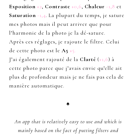
Exposition
+2
,
Contraste
+0,6
,
Chaleur
-1,8
et
Saturation
-1,4
. La plupart du temps, je sature
mes photos mais il peut arriver que pour
l’harmonie de la photo je la dé-sature.
Après ces réglages, je rajoute le filtre. Celui
de cette photo est le
A5
+5.
J’ai également rajouté de la
Clarté
(
+1,6
) à
cette photo parce que j’avais envie qu’elle ait
plus de profondeur mais je ne fais pas cela de
manière automatique.
♠
An app that is relatively easy to use and which is
mainly based on the fact of putting filters and