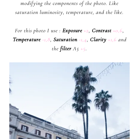
modifying the components of the photo. Like
saturation luminosity, temperature, and the like.
For this photo I use :
Exposure
+2
,
Contrast
+0,6
,
Temperature
-1,8
,
Saturation
-1,4
,
Clarity
+1,6
and
the
filter
A5
+5
.