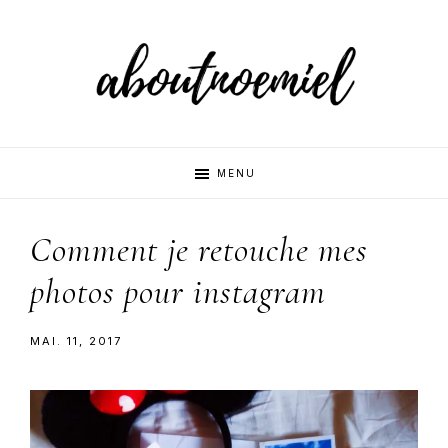
Skip
Skip
to
to
primary
main
navigation
content
Aboutnoemi
Beauty,
MENU
Fashion
and
Comment je retouche mes
Lifestyle
photos pour instagram
MAI. 11, 2017