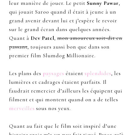
leur manière de jouer. Le petit
Sunny Pawar
,
qui jouait Saroo quand il était à jeune à un
grand avenir devant lui et j’espère le revoir
sur le grand écran dans quelques années.
Quant à
Dev Patel
,
mon amoureux soit-dit en
passant
, toujours aussi bon que dans son
premier film Slumdog Millionaire.
Les plans des
paysages
étaient
splendides
, les
lumières et cadrages étaient parfaits. Il
faudrait remercier d’ailleurs les équipent qui
filment et qui montent quand on a de telles
merveilles
sous nos yeux.
Quant au fait que le film soit inspiré d’une
histoire vraie m’a un peu fait tiqué. Parce qu’à