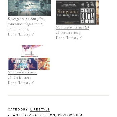
Divergente 2 : Bon film ,
mauvaise adaptation ?
Mon cinéma à moi (2)
26 mars 2015
26 octobre 2015
Dans "Lifestyle"
Dans "Lifestyle"
Mon cinéma à moi.
26 février 2015
Dans "Lifestyle"
CATEGORY:
LIFESTYLE
TAGS:
DEV PATEL
,
LION
,
REVIEW FILM