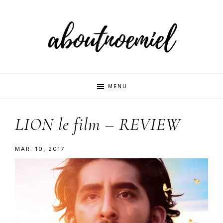
Skip
Skip
to
to
primary
main
navigation
content
Aboutnoemi
Beauty,
MENU
Fashion
and
LION le film – REVIEW
Lifestyle
MAR. 10, 2017