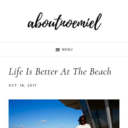
Skip
Skip
to
to
primary
main
navigation
content
Aboutnoemi
Beauty,
MENU
Fashion
and
Life Is Better At The Beach
Lifestyle
OCT. 18, 2017