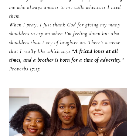
me who always answer to my calls whenever I need
them.
When I pray, I just thank God for giving my many
shoulders to cry on when I’m feeling down but also
shoulders than I cry of laughter on. There’s a verse
that I really like which says “
A friend loves at all
times,
and a brother is born for a time of adversity
.”
Proverbs 17:17.