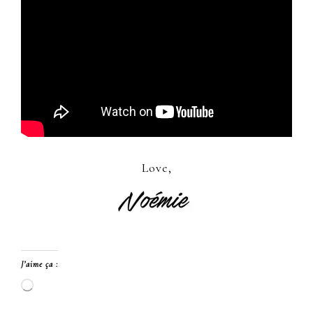
Love,
J’aime ça :
Chargement…