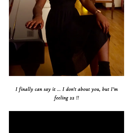
I finally can say it … I don’t about you, but I’m
feeling 22 !!