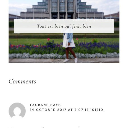
Tout est bien qui finit bien
Reader
Comments
Interactions
LAURANE
SAYS
14 OCTOBRE 2017 AT 7 07 17 101710