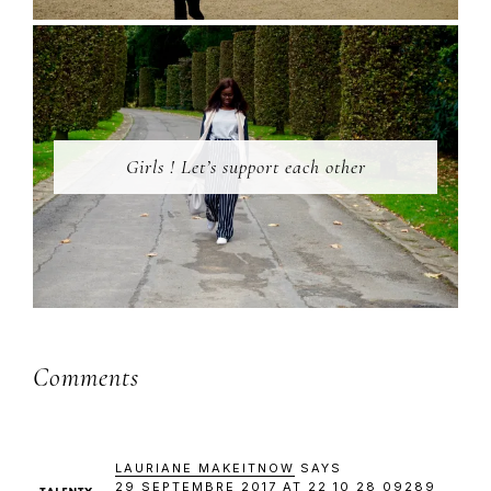
Girls ! Let’s support each other
Reader
Comments
Interactions
LAURIANE MAKEITNOW
SAYS
29 SEPTEMBRE 2017 AT 22 10 28 09289