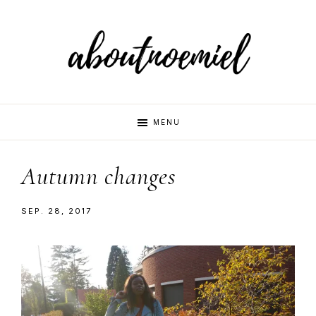
Skip
Skip
to
to
primary
main
navigation
content
Aboutnoemi
Beauty,
MENU
Fashion
and
Autumn changes
Lifestyle
SEP. 28, 2017