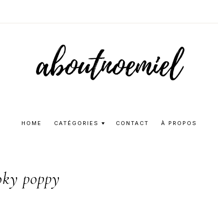
Aboutnoemie
Beauty,
Fashion
HOME
CATÉGORIES
CONTACT
À PROPOS
and
Lifestyle
ky poppy