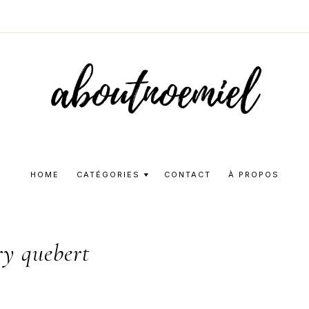
Aboutnoemie
Beauty,
Fashion
HOME
CATÉGORIES
CONTACT
À PROPOS
and
Lifestyle
ry quebert