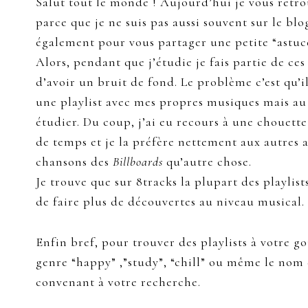
Salut tout le monde ! Aujourd’hui je vous retro
parce que je ne suis pas aussi souvent sur le bl
également pour vous partager une petite “astuce
Alors, pendant que j’étudie je fais partie de ce
d’avoir un bruit de fond. Le problème c’est qu’il
une playlist avec mes propres musiques mais au 
étudier. Du coup, j’ai eu recours à une chouette
de temps et je la préfère nettement aux autres a
chansons des
Billboards
qu’autre chose.
Je trouve que sur 8tracks la plupart des playli
de faire plus de découvertes au niveau musical.
Enfin bref, pour trouver des playlists à votre go
genre “happy” ,”study”, “chill” ou même le nom 
convenant à votre recherche.