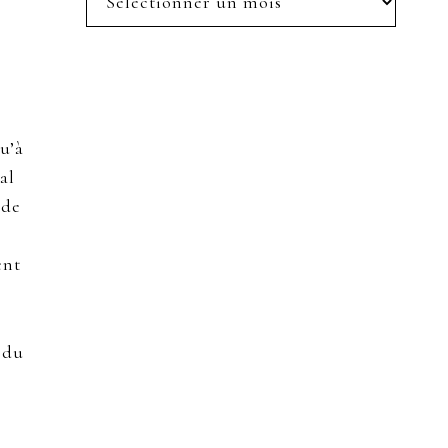
posts
u’à
al
 de
ent
 du