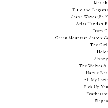
Mes ch
Title and Registr
Static Waves (Ft. 
Atlas Hands
x
Be
From G
Green Mountain State
x
Co
The Gir
Holo
Skinn
The Wolves &
Hazy
x
Rosi
All My Lovi
Pick Up Yo
Featherst
Eleph