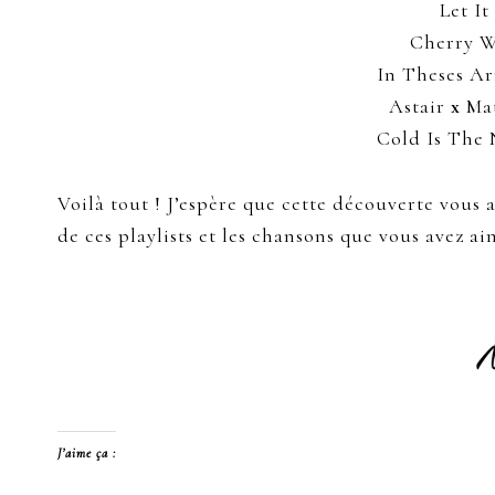
Let I
Cherry W
In Theses A
Astair
x
Mat
Cold Is The
Voilà tout ! J’espère que cette découverte vous 
de ces playlists et les chansons que vous avez ai
J’aime ça :