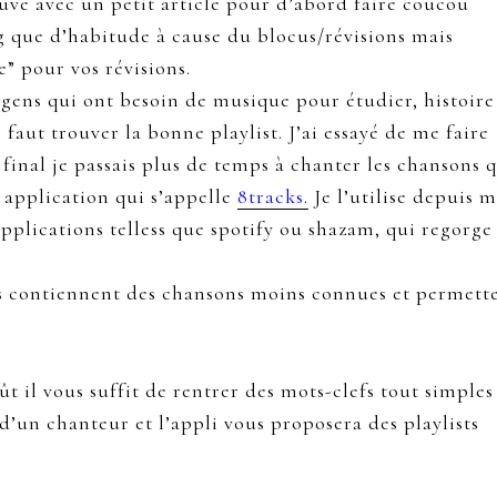
uve avec un petit article pour d’abord faire coucou
og que d’habitude à cause du blocus/révisions mais
” pour vos révisions.
s gens qui ont besoin de musique pour étudier, histoire
 faut trouver la bonne playlist. J’ai essayé de me faire
final je passais plus de temps à chanter les chansons q
 application qui s’appelle
8tracks
.
Je l’utilise depuis m
pplications telless que spotify ou shazam, qui regorge
sts contiennent des chansons moins connues et permett
ût il vous suffit de rentrer des mots-clefs tout simples
d’un chanteur et l’appli vous proposera des playlists