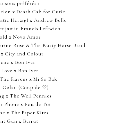
ansons préférés :
ation
x
Death Cab for Cutie
Katie Herzig)
x
Andrew Belle
njamin Francis Leftwich
old
x
Novo Amor
rine Rose & The Rusty Horse Band
l
x
City and Colour
cene
x
Bon Iver
y Love
x
Bon Iver
 The Ravens
x
Mi So Bak
 Golan (Coup de ♡)
ng
x
The Well Pennies
ur Phone
x
Fou de Toi
one
x
The Paper Kites
ant Gun
x
Beirut