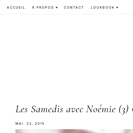
Skip
Skip
Skip
ACCUEIL
À PROPOS
CONTACT
LOOKBOOK
to
to
to
primary
main
primary
navigation
content
sidebar
Les Samedis avec Noémie (3) &
MAI. 23, 2015