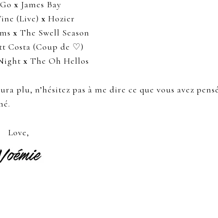
t Go
x
James Bay
ine (Live)
x
Hozier
rms
x
The Swell Season
t Costa (Coup de ♡)
 Night
x
The Oh Hellos
aura plu, n’hésitez pas à me dire ce que vous avez pens
mé.
Love,