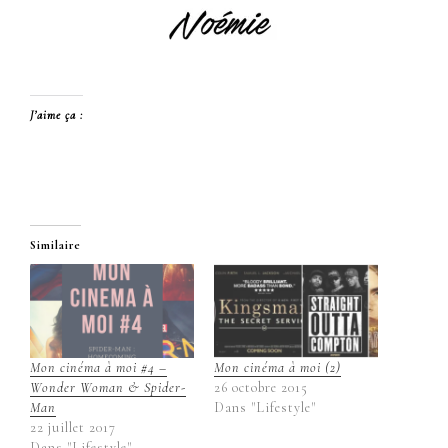
J’aime ça :
Similaire
Mon cinéma à moi #4 –
Mon cinéma à moi (2)
Wonder Woman & Spider-
26 octobre 2015
Man
Dans "Lifestyle"
22 juillet 2017
Dans "Lifestyle"