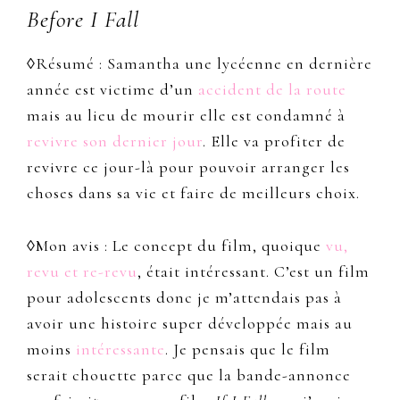
Before I Fall
◊Résumé : Samantha une lycéenne en dernière
année est victime d’un
accident de la route
mais au lieu de mourir elle est condamné à
revivre son dernier jour
. Elle va profiter de
revivre ce jour-là pour pouvoir arranger les
choses dans sa vie et faire de meilleurs choix.
◊Mon avis : Le concept du film, quoique
vu,
revu et re-revu
, était intéressant. C’est un film
pour adolescents donc je m’attendais pas à
avoir une histoire super développée mais au
moins
intéressante
. Je pensais que le film
serait chouette parce que la bande-annonce