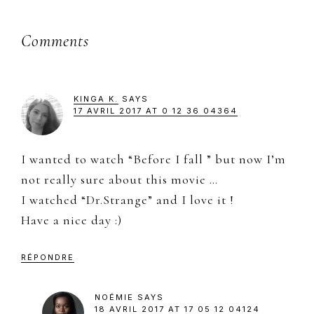
Reader
Comments
Interactions
KINGA K.
SAYS
17 AVRIL 2017 AT 0 12 36 04364
I wanted to watch “Before I fall ” but now I’m
not really sure about this movie …
I watched “Dr.Strange” and I love it !
Have a nice day :)
RÉPONDRE
NOÉMIE
SAYS
18 AVRIL 2017 AT 17 05 12 04124