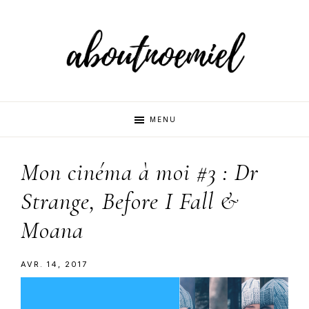
Skip
Skip
Skip
to
to
to
primary
main
primary
navigation
content
sidebar
Aboutnoemi
Beauty,
MENU
Fashion
and
Mon cinéma à moi #3 : Dr
Lifestyle
Strange, Before I Fall &
Moana
AVR. 14, 2017