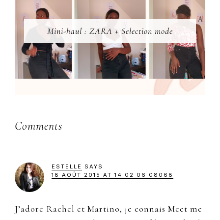
Mini-haul : ZARA + Selection mode
Reader
Comments
Interactions
ESTELLE
SAYS
18 AOÛT 2015 AT 14 02 06 08068
J’adore Rachel et Martino, je connais Meet me