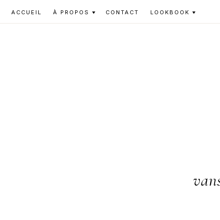
Skip
Skip
Skip
ACCUEIL
À PROPOS
CONTACT
LOOKBOOK
to
to
to
primary
main
primary
navigation
content
sidebar
vans