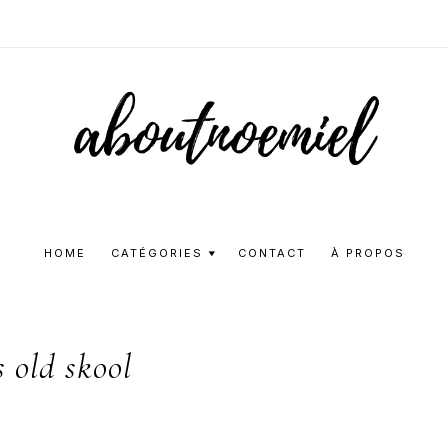
Aboutnoemie
Beauty,
Fashion
HOME
CATÉGORIES
CONTACT
À PROPOS
and
Lifestyle
 old skool