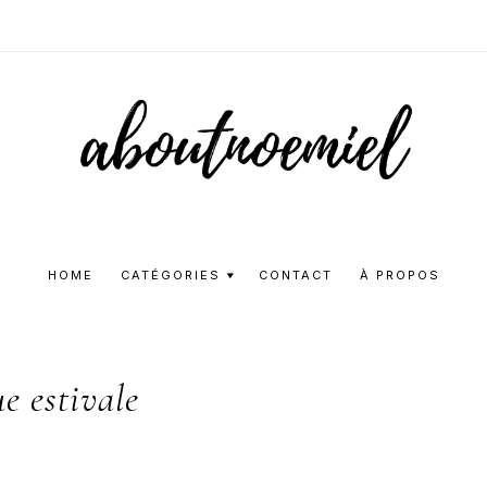
Aboutnoemie
Beauty,
Fashion
HOME
CATÉGORIES
CONTACT
À PROPOS
and
Lifestyle
e estivale