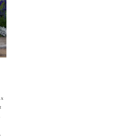
ux
t
n
,