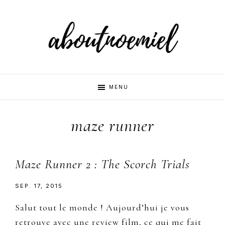
Skip
Skip
Skip
to
to
to
primary
main
primary
navigation
content
sidebar
Aboutnoemi
Beauty,
MENU
Fashion
and
maze runner
Lifestyle
Maze Runner 2 : The Scorch Trials
SEP. 17, 2015
Salut tout le monde ! Aujourd’hui je vous
retrouve avec une review film, ce qui me fait