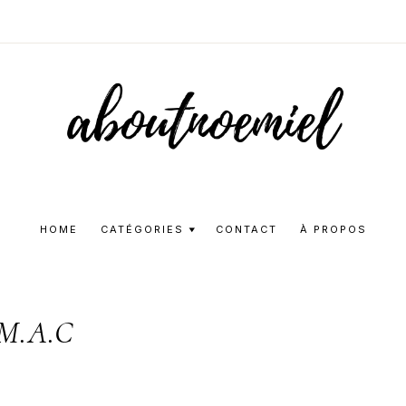
Aboutnoemie
Beauty,
Fashion
HOME
CATÉGORIES
CONTACT
À PROPOS
and
Lifestyle
M.A.C