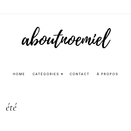
Aboutnoemie
Beauty,
Fashion
HOME
CATÉGORIES
CONTACT
À PROPOS
and
Lifestyle
été